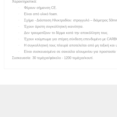
Χαρακτηριστικά:
·
Φέρουν σήμανση
CE
.
·
Είναι από υλικό
foam
.
·
Σχήμα - Διάσταση Ηλεκτροδίου: στρογγυλό – διάμετρος 50m
·
Έχουν άριστη συγκολλητική ικανότητα.
·
Δεν τραυματίζουν το δέρμα κατά την αποκόλληση τους.
·
Έχουν κούμπωμα για στέρεη σύνδεση επενδυμένο με CARBON
·
Η συγκολλητική τους πλευρά αποτελείται από μη τοξική και 
·
Είναι συσκευασμένα σε σακούλα αλουμινίου για προστασία 
Συσκευασία: 30 τεμάχια/φάκελο - 1200 τεμάχια/κουτί.